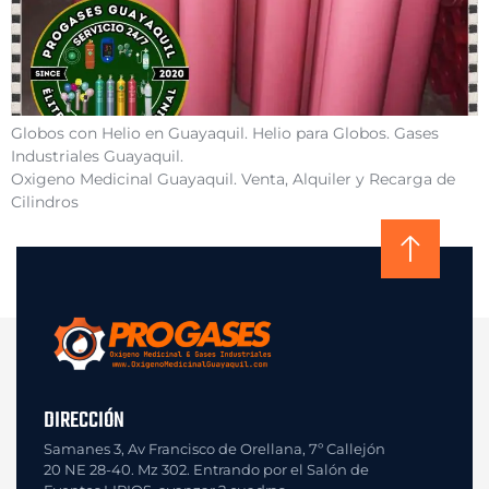
Globos con Helio en Guayaquil. Helio para Globos. Gases
Industriales Guayaquil.
Oxigeno Medicinal Guayaquil. Venta, Alquiler y Recarga de
Cilindros
DIRECCIÓN
Samanes 3, Av Francisco de Orellana, 7º Callejón
20 NE 28-40. Mz 302. Entrando por el Salón de