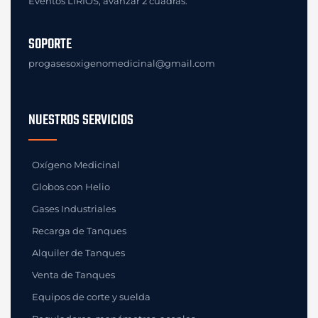
Eventos LIRIOS, avanzar 2 cuadras.
SOPORTE
progasesoxigenomedicinal@gmail.com
NUESTROS SERVICIOS
Oxígeno Medicinal
Globos con Helio
Gases Industriales
Recarga de Tanques
Alquiler de Tanques
Venta de Tanques
Equipos de corte y suelda