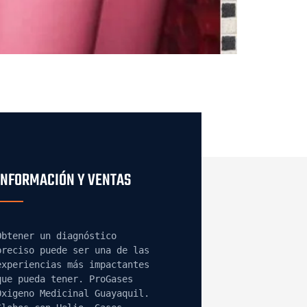
INFORMACIÓN Y VENTAS
Obtener un diagnóstico 
preciso puede ser una de las 
experiencias más impactantes 
que pueda tener.
 ProGases 
Oxigeno Medicinal Guayaquil. 