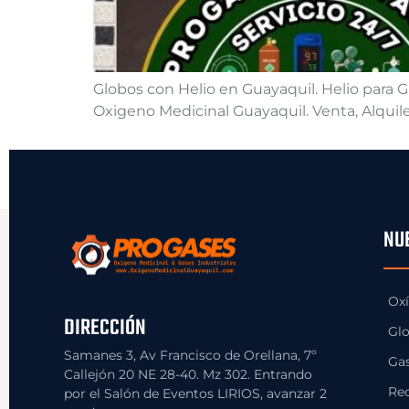
Globos con Helio en Guayaquil. Helio para G
Oxigeno Medicinal Guayaquil. Venta, Alquile
NU
Oxí
DIRECCIÓN
Glo
Samanes 3, Av Francisco de Orellana, 7º
Gas
Callejón 20 NE 28-40. Mz 302. Entrando
Re
por el Salón de Eventos LIRIOS, avanzar 2