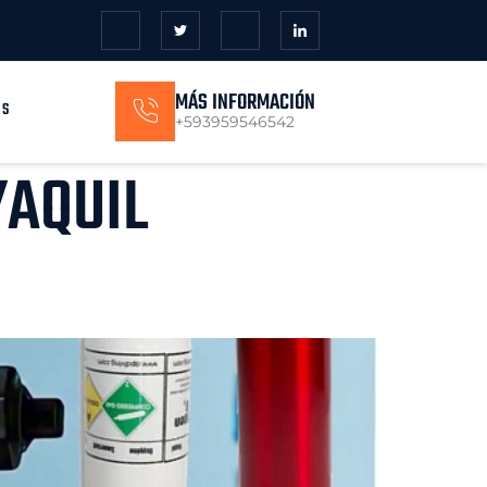
MÁS INFORMACIÓN
OS
+593959546542
YAQUIL