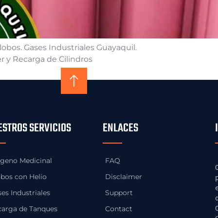
lobos. Gases Industriales Guayaquil.
r y Recarga de Cilindros
ESTROS SERVICIOS
ENLACES
geno Medicinal
FAQ
bos con Helio
Disclaimer
es Industriales
Support
carga de Tanques
Contact